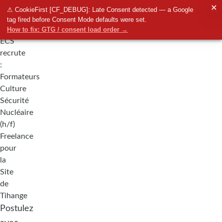
✕
⚠ CookieFirst [CF_DEBUG]: Late Consent detected — a Google
tag fired before Consent Mode defaults were set.
How to fix: GTG / consent load order →
ECS
recrute
:
Formateurs
Culture
Sécurité
Nucléaire
(h/f)
Freelance
pour
la
Site
de
Tihange
Postulez